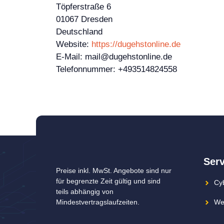
Töpferstraße 6
01067 Dresden
Deutschland
Website:
https://dugehstonline.de
E-Mail:
mail@dugehstonline.de
Telefonnummer: +493514824558
Serv
Preise inkl. MwSt. Angebote sind nur
für begrenzte Zeit gültig und sind
Cyb
teils abhängig von
Mindestvertragslaufzeiten.
We