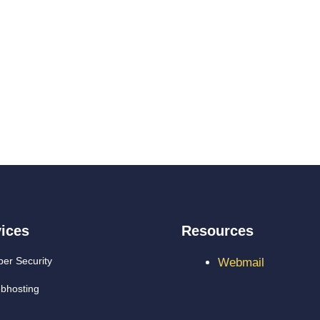
ices
Resources
er Security
Webmail
bhosting